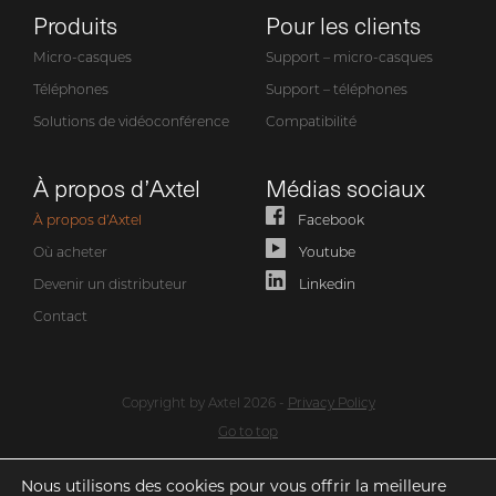
Produits
Pour les clients
Micro-casques
Support – micro-casques
Téléphones
Support – téléphones
Solutions de vidéoconférence
Compatibilité
À propos d’Axtel
Médias sociaux
À propos d’Axtel
Facebook
Où acheter
Youtube
Devenir un distributeur
Linkedin
Contact
Copyright by Axtel 2026 -
Privacy Policy
Go to top
Nous utilisons des cookies pour vous offrir la meilleure