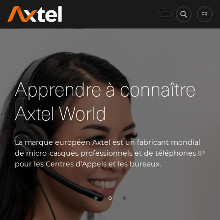
FR
Apprendre à connaître
Axtel World
La marque européen Axtel est un fabricant mondial
de micro-casques professionnels et de téléphones IP
pour les Centres d’Appels et les bureaux.