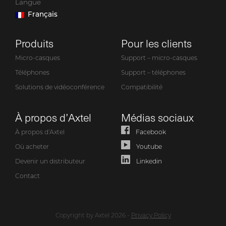
Langue
Français
Produits
Pour les clients
Micro-casques
Support – micro-casques
Téléphones
Support – téléphones
Solutions de vidéoconférence
Compatibilité
À propos d’Axtel
Médias sociaux
À propos d’Axtel
Facebook
Où acheter
Youtube
Devenir un distributeur
Linkedin
Contact
Copyright by Axtel 2026 -
Privacy Policy