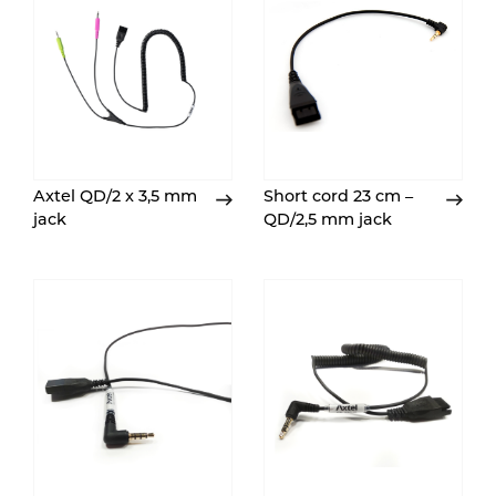
Axtel QD/2 x 3,5 mm
Short cord 23 cm –
jack
QD/2,5 mm jack