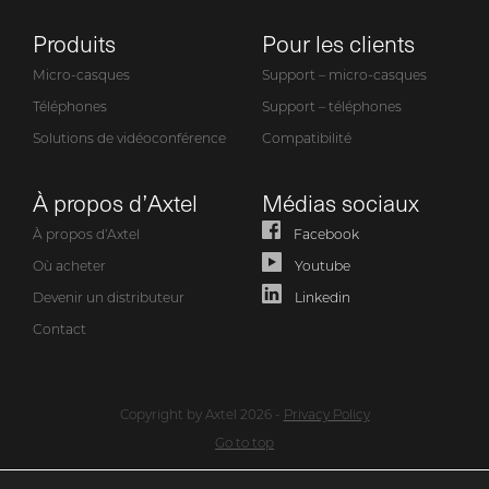
Produits
Pour les clients
Micro-casques
Support – micro-casques
Téléphones
Support – téléphones
Solutions de vidéoconférence
Compatibilité
À propos d’Axtel
Médias sociaux
À propos d’Axtel
Facebook
Où acheter
Youtube
Devenir un distributeur
Linkedin
Contact
Copyright by Axtel 2026 -
Privacy Policy
Go to top