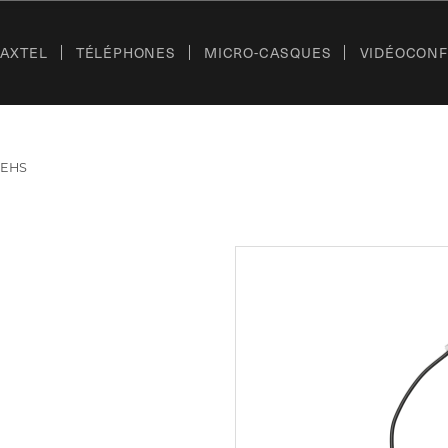
’AXTEL
TÉLÉPHONES
MICRO-CASQUES
VIDÉOCON
 EHS
S