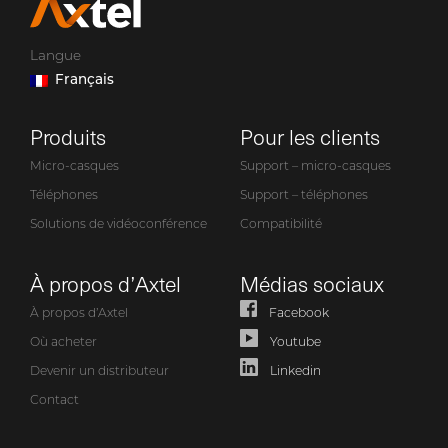
Langue
Français
Produits
Pour les clients
Micro-casques
Support – micro-casques
Téléphones
Support – téléphones
Solutions de vidéoconférence
Compatibilité
À propos d’Axtel
Médias sociaux
À propos d’Axtel
Facebook
Où acheter
Youtube
Devenir un distributeur
Linkedin
Contact