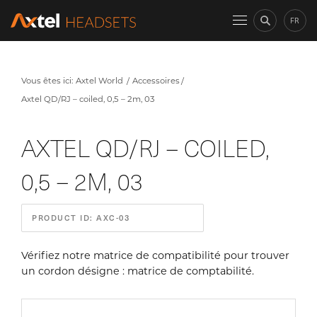
FR
Vous êtes ici:
Axtel World
Accessoires
Axtel QD/RJ – coiled, 0,5 – 2m, 03
AXTEL QD/RJ – COILED,
0,5 – 2M, 03
PRODUCT ID: AXC-03
Vérifiez notre matrice de compatibilité pour trouver
un cordon désigne : matrice de comptabilité.