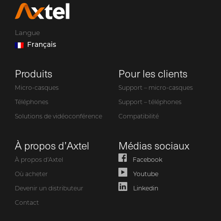
Langue
Français
Produits
Pour les clients
Micro-casques
Support – micro-casques
Téléphones
Support – téléphones
Solutions de vidéoconférence
Compatibilité
À propos d’Axtel
Médias sociaux
À propos d’Axtel
Facebook
Où acheter
Youtube
Devenir un distributeur
Linkedin
Contact