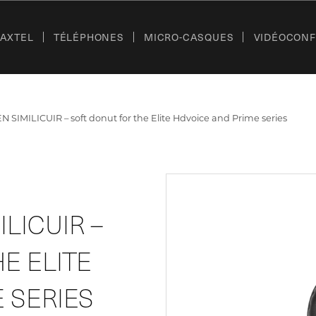
’AXTEL
TÉLÉPHONES
MICRO-CASQUES
VIDÉOCON
SIMILICUIR – soft donut for the Elite Hdvoice and Prime series
LICUIR –
E ELITE
 SERIES