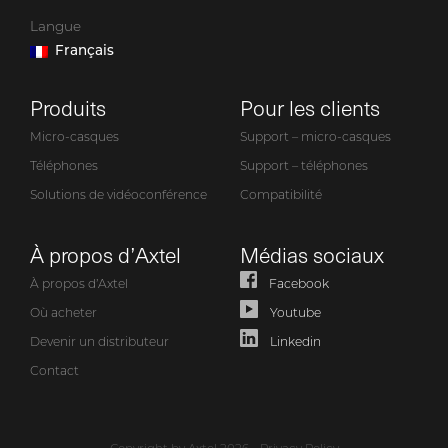
Langue
Français
Produits
Pour les clients
Micro-casques
Support – micro-casques
Téléphones
Support – téléphones
Solutions de vidéoconférence
Compatibilité
À propos d’Axtel
Médias sociaux
À propos d’Axtel
Facebook
Où acheter
Youtube
Devenir un distributeur
Linkedin
Contact