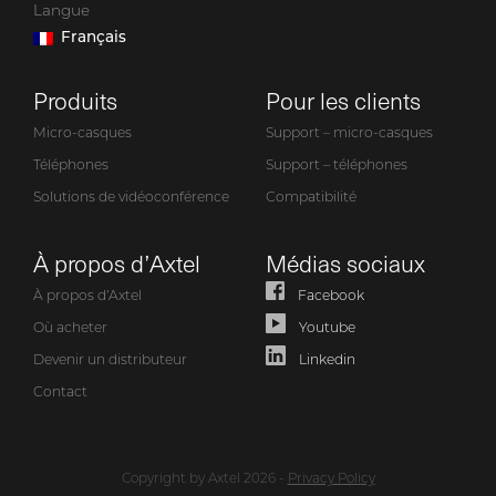
Langue
Français
Produits
Pour les clients
Micro-casques
Support – micro-casques
Téléphones
Support – téléphones
Solutions de vidéoconférence
Compatibilité
À propos d’Axtel
Médias sociaux
À propos d’Axtel
Facebook
Où acheter
Youtube
Devenir un distributeur
Linkedin
Contact
Copyright by Axtel 2026 -
Privacy Policy