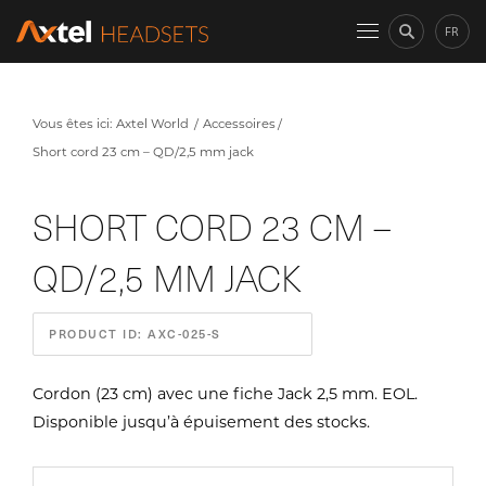
FR
Vous êtes ici:
Axtel World
Accessoires
Short cord 23 cm – QD/2,5 mm jack
SHORT CORD 23 CM –
QD/2,5 MM JACK
PRODUCT ID: AXC-025-S
Cordon (23 cm) avec une fiche Jack 2,5 mm. EOL.
Disponible jusqu’à épuisement des stocks.