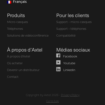
Français
Produits
Pour les clients
Micro-casques
Support – micro-casques
Téléphones
Support – téléphones
Solutions de vidéoconférence
Compatibilité
À propos d’Axtel
Médias sociaux
À propos d’Axtel
Facebook
Où acheter
Youtube
Devenir un distributeur
Linkedin
Contact
Copyright by Axtel 2026 -
Privacy Policy
Go to top