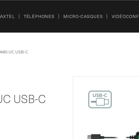
’AXTEL
TÉLÉPHONES
MICRO-CASQUES
VIDÉOCON
 A80 UC USB-C
UC USB-C