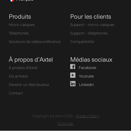
Produits
Pour les clients
Micro-casques
Support – micro-casques
Téléphones
Support – téléphones
Solutions de vidéoconférence
Compatibilité
À propos d’Axtel
Médias sociaux
À propos d’Axtel
Facebook
Où acheter
Youtube
Devenir un distributeur
Linkedin
Contact
Copyright by Axtel 2026 -
Privacy Policy
Go to top