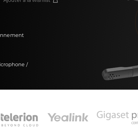
Ajouter à la wishlist
ironnement
icrophone