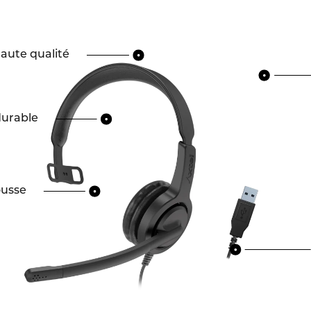
aute qualité
durable
ousse