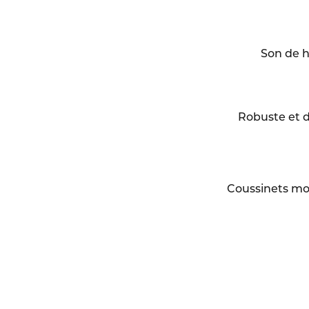
Son de h
Robuste et 
Coussinets m