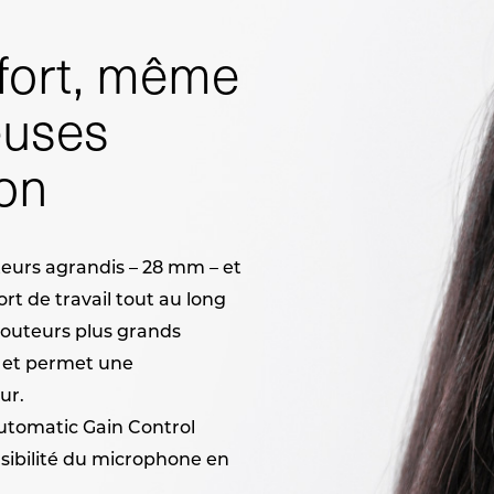
nfort, même
euses
ion
eurs agrandis – 28 mm – et
t de travail tout au long
couteurs plus grands
s et permet une
ur.
utomatic Gain Control
sibilité du microphone en