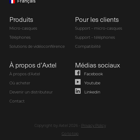
Français
Produits
Pour les clients
Micro-casques
Support – micro-casques
Téléphones
Support – téléphones
Solutions de vidéoconférence
Compatibilité
À propos d’Axtel
Médias sociaux
À propos d’Axtel
Facebook
Où acheter
Youtube
Devenir un distributeur
Linkedin
Contact
Copyright by Axtel 2026 -
Privacy Policy
Go to top