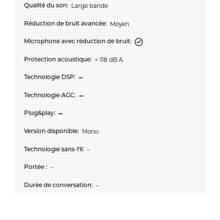
Large bande
Moyen
< 118 dB A
Mono
–
–
–