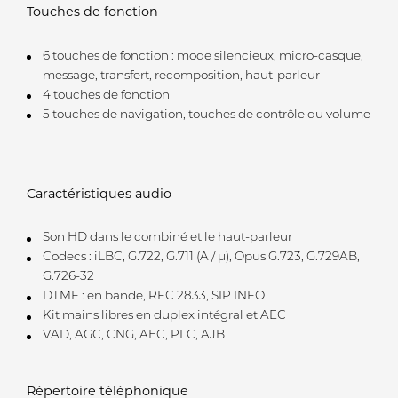
Touches de fonction
6 touches de fonction : mode silencieux, micro-casque,
message, transfert, recomposition, haut-parleur
4 touches de fonction
5 touches de navigation, touches de contrôle du volume
Caractéristiques audio
Son HD dans le combiné et le haut-parleur
Codecs : iLBC, G.722, G.711 (A / μ), Opus G.723, G.729AB,
G.726-32
DTMF : en bande, RFC 2833, SIP INFO
Kit mains libres en duplex intégral et AEC
VAD, AGC, CNG, AEC, PLC, AJB
Répertoire téléphonique