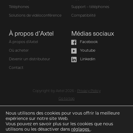
Téléphones
Support – téléphones
Solutions de vidéoconférence
Compatibilité
À propos d’Axtel
Médias sociaux
À propos d’Axtel
Facebook
Où acheter
Youtube
Devenir un distributeur
Linkedin
Contact
Copyright by Axtel 2026 -
Privacy Policy
Go to top
Nous utilisons des cookies pour vous offrir la meilleure
expérience sur notre site Web.
Produit ajouté à la liste de souhaits
Vous pouvez en savoir plus sur les cookies que nous
utilisons ou les désactiver dans
réglages
.