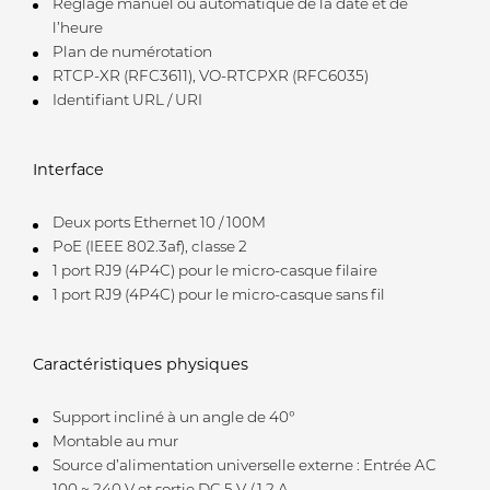
Réglage manuel ou automatique de la date et de
l’heure
Plan de numérotation
RTCP-XR (RFC3611), VO-RTCPXR (RFC6035)
Identifiant URL / URI
Interface
Deux ports Ethernet 10 / 100M
PoE (IEEE 802.3af), classe 2
1 port RJ9 (4P4C) pour le micro-casque filaire
1 port RJ9 (4P4C) pour le micro-casque sans fil
Caractéristiques physiques
Support incliné à un angle de 40°
Montable au mur
Source d’alimentation universelle externe : Entrée AC