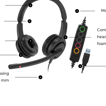
Ma
Comf
head
foa
using
,5 mm