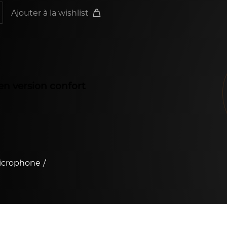
Ajouter à la wishlist
 en version confort
icrophone