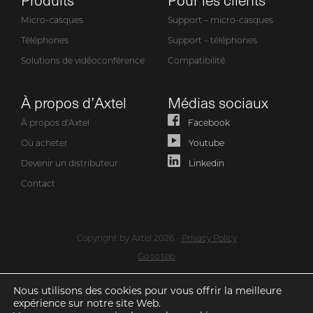
Micro-casques
Support – micro-casques
Téléphones
Support – téléphones
Solutions de vidéoconférence
Compatibilité
À propos d’Axtel
Médias sociaux
À propos d’Axtel
Facebook
Où acheter
Youtube
Devenir un distributeur
Linkedin
Contact
Copyright by Axtel 2026 -
Privacy Policy
Go to top
Nous utilisons des cookies pour vous offrir la meilleure
expérience sur notre site Web.