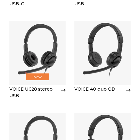
USB-C
USB
New
VOICE UC28 stereo
VOICE 40 duo QD
USB