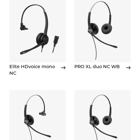
Elite HDvoice mono
PRO XL duo NC WB
NC