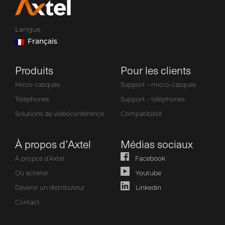
Langue
Français
Produits
Pour les clients
Micro-casques
Support – micro-casques
Téléphones
Support – téléphones
Solutions de vidéoconférence
Compatibilité
À propos d’Axtel
Médias sociaux
À propos d’Axtel
Facebook
Où acheter
Youtube
Devenir un distributeur
Linkedin
Contact